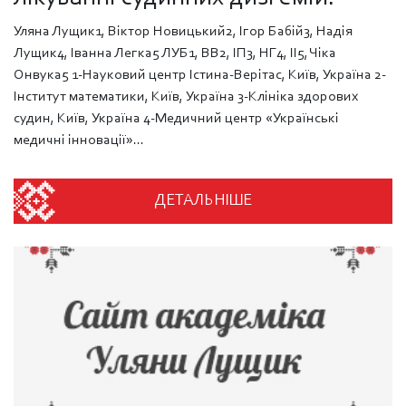
Уляна Лущик1, Віктор Новицький2, Ігор Бабій3, Надія
Лущик4, Іванна Легка5 ЛУБ1, ВВ2, ІП3, НГ4, ІІ5, Чіка
Онвука5 1-Науковий центр Істина-Верітас, Київ, Україна 2-
Інститут математики, Київ, Україна 3-Клініка здорових
судин, Київ, Україна 4-Медичний центр «Українські
медичні інновації»...
ДЕТАЛЬНІШЕ