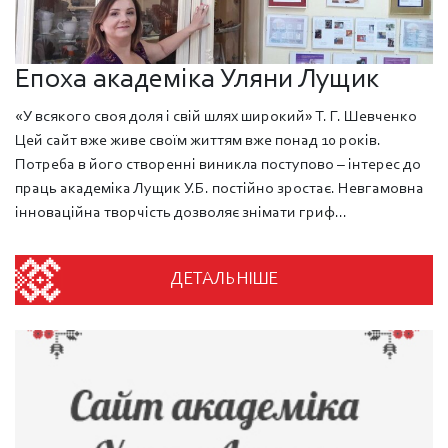
Епоха академіка Уляни Лущик
«У всякого своя доля і свій шлях широкий» Т. Г. Шевченко
Цей сайт вже живе своїм життям вже понад 10 років.
Потреба в його створенні виникла поступово – інтерес до
праць академіка Лущик У.Б. постійно зростає. Невгамовна
інноваційна творчість дозволяє знімати гриф...
ДЕТАЛЬНІШЕ