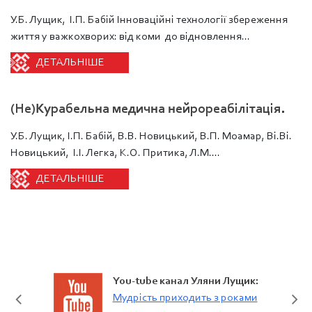
У.Б. Лущик, І.П. Бабій Інноваційні технології збереження
життя у важкохворих: від коми до відновлення...
ДЕТАЛЬНІШЕ
(Не)Курабельна медична нейрореабілітація.
У.Б. Лущик, І.П. Бабій, В.В. Новицький, В.П. Моамар, Ві.Ві.
Новицький, І.І. Легка, К.О. Притика, Л.М....
ДЕТАЛЬНІШЕ
You-tube канал Уляни Лущик:
Мудрість приходить з роками