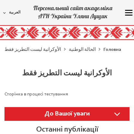
Персональний сайт академіка
العربية
АТН України Уляни Лущик
Головна
الحالة الوطنية
الأوكرانية ليست التطريز فقط
الأوكرانية ليست التطريز فقط
Сторінка в процесі тестування
До Вашої уваги
Останні публікації