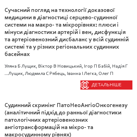
Сучасний погляд на технології доказової
медицини в діагностиці серцево-судинної
системи на макро- та мікрорівнях: плюси і
мінуси діагностики артерій і вен, дисфункція
та артеріовенозний дисбаланс у всій судинній
системі та у різних регіональних судинних
басейнах
Уляна Б Лущик, Віктор В Новицький, Ігор П Бабій, Надія Г
Лущик, Людмила С Рябець, Іванна І Легка, Олег П...
ДЕТАЛЬНІШЕ
Судинний скринінг ПатоНеоАнгіоОнкогенезу
(аналітичний підхід до ранньої діагностики
патологічних артеріовенозних
ангіотрансформацій на мікро- та
макросудинному рівнях)