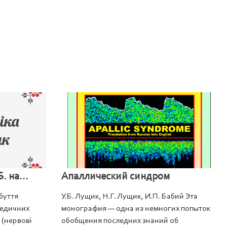
 на...
Апаллический синдром
буття
У.Б. Лущик, Н.Г. Лущик, И.П. Бабий Эта
медичних
монография — одна из немногих попыток
5 (нервові
обобщения последних знаний об