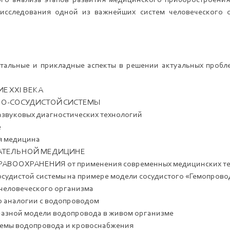
ого анализа этапов развития медицинского приборостроени
 исследования одной из важнейших систем человеческого 
нтальные и прикладные аспекты в решении актуальных пробл
Е ХХІ ВЕКА
ЧНО-СОСУДИСТОЙ СИСТЕМЫ
развуковых диагностических технологий
е
ая медицина
ЗАТЕЛЬНОЙ МЕДИЦИНЕ
ВООХРАНЕНИЯ от применения современных медицинских те
осудистой системы на примере модели сосудистого «Гемопрово
 человеческого организма
по аналогии с водопроводом
бразной модели водопровода в живом организме
стемы водопровода и кровоснабжения