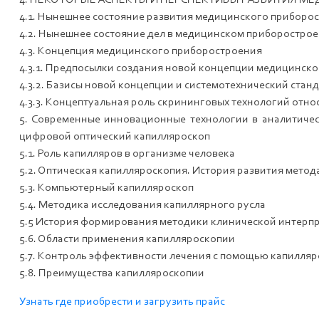
4. НЕКОТОРЫЕ АСПЕКТЫ И ПЕРСПЕКТИВЫ РАЗВИТИЯ 
4.1. Нынешнее состояние развития медицинского приборос
4.2. Нынешнее состояние дел в медицинском приборострое
4.3. Концепция медицинского приборостроения
4.3.1. Предпосылки создания новой концепции медицинск
4.3.2. Базисы новой концепции и системотехнический ста
4.3.3. Концептуальная роль скрининговых технологий отно
5. Современные инновационные технологии в аналитичес
цифровой оптический капилляроскоп
5.1. Роль капилляров в организме человека
5.2. Оптическая капилляроскопия. История развития метод
5.3. Компьютерный капилляроскоп
5.4. Методика исследования капиллярного русла
5.5 История формирования методики клинической интер
5.6. Области применения капилляроскопии
5.7. Контроль эффективности лечения с помощью капилля
5.8. Преимущества капилляроскопии
Узнать где приобрести и загрузить прайс