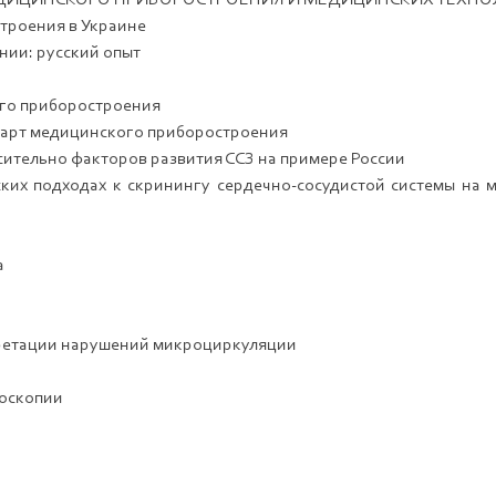
МЕДИЦИНСКОГО ПРИБОРОСТРОЕНИЯ Й МЕДИЦИНСКИХ ТЕХН
троения в Украине
нии: русский опыт
ого приборостроения
ндарт медицинского приборостроения
сительно факторов развития ССЗ на примере России
ких подходах к скринингу сердечно-сосудистой системы на 
а
претации нарушений микроциркуляции
роскопии