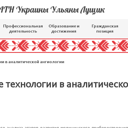
 АТН Украины Ульяны Лущик
Профессиональная
Образование и
Гражданская
деятельность
достижения
позиция
и в аналитической ангиологии
 технологии в аналитическ