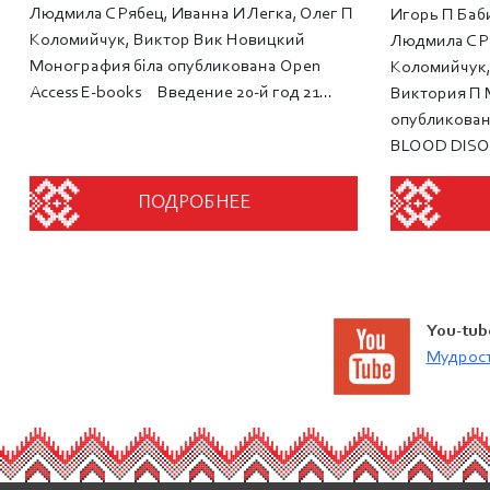
Людмила С Рябец, Иванна И Легка, Олег П
Игорь П Баб
Коломийчук, Виктор Вик Новицкий
Людмила С Р
Монография біла опубликована Open
Коломийчук,
Access E-books Введение 20-й год 21...
Виктория П 
опубликован
BLOOD DISO
ПОДРОБНЕЕ
You-tub
Мудрост