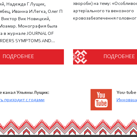
хвороби) на тему: «Особливос
ий, Надежда Г Лущик,
артеріального та венозного
ябец, Иванна И Легка, Олег П
кровозабезпечення головного
 Виктор Вик Новицкий,
Моамар. Монография была
а в журнале JOURNAL OF
RDERS SYMPTOMS AND...
ПОДРОБНЕЕ
ПОДРОБНЕЕ
e канал Ульяны Лущик:
You-tube
ь приходит с годами
Инноваци