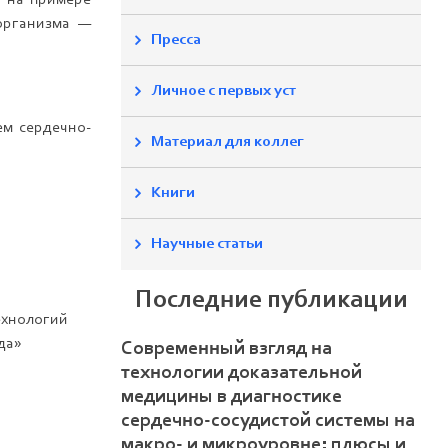
я на примере
организма —
Пресса
Личное с первых уст
ем сердечно-
Материал для коллег
Книги
Научные статьи
Последние публикации
хнологий
да»
Современный взгляд на
технологии доказательной
медицины в диагностике
сердечно-сосудистой системы на
макро- и микроуровне: плюсы и