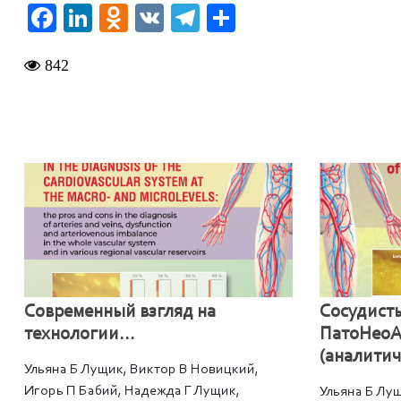
Facebook
LinkedIn
Odnoklassniki
VK
Telegram
Отправить
842
Современный взгляд на
Сосудист
технологии...
ПатоНеоА
(аналитич
Ульяна Б Лущик, Виктор В Новицкий,
Игорь П Бабий, Надежда Г Лущик,
Ульяна Б Лу