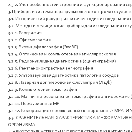
2.3.2. Учет особенностей строения и функционирования с
3. Приборы и системы неразрушающего контроля сосудисто
3.1. Исторический ракурс развития методик исследования сос
3.2. Методы и медицинские приборы для исследования сос
3.2.1. Реография
3.2.2. Cфигмография
3.2.3. Эхоэнцефалография (ЭхоЭГ)
3.2.4. Оптическая и компьютерная капилляроскопия
3.2.5. Радионуклидная диагностика (сцинтиграфия)
3.2.6. Рентгеноконтрастная ангиография
3.2.7. Ультразвуковая диагностика патологии сосудов
3.2.8. Лазерная допплеровская флоуметрия (ЛДФ)
3.2.9. Компьютерная томография
3.2.10. Магнитно-резонансная томография в ангиорежиме 
3.2.11. Перфузионная МРТ
3.2.12. Колоризация серошкальных сканированных МРА- И
3.3. СРАВНИТЕЛЬНАЯ ХАРАКТЕРИСТИКА ИНФОРМАТИ
ОРГАНИЗМА