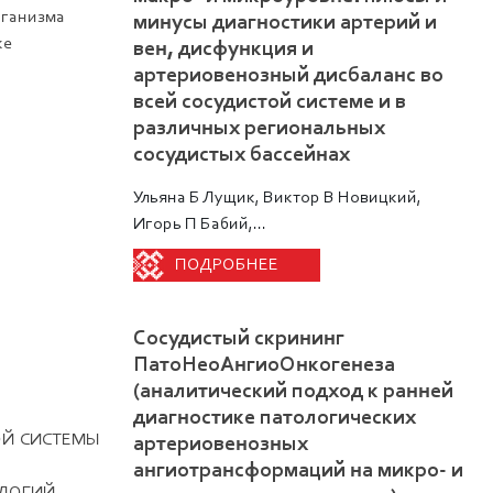
рганизма
минусы диагностики артерий и
ке
вен, дисфункция и
артериовенозный дисбаланс во
всей сосудистой системе и в
различных региональных
сосудистых бассейнах
Ульяна Б Лущик, Виктор В Новицкий,
Игорь П Бабий,...
ПОДРОБНЕЕ
Сосудистый скрининг
ПатоНеоАнгиоОнкогенеза
(аналитический подход к ранней
диагностике патологических
ОЙ СИСТЕМЫ
артериовенозных
ангиотрансформаций на микро- и