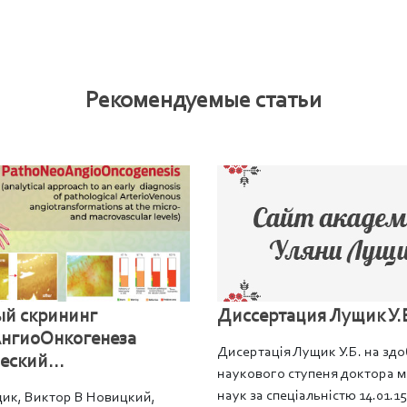
Рекомендуемые статьи
ый скрининг
Диссертация Лущик У.Б.
нгиоОнкогенеза
Дисертація Лущик У.Б. на здо
еский...
наукового ступеня доктора 
наук за спеціальністю 14.01.1
щик, Виктор В Новицкий,